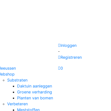
nblower.
Inloggen
-
Registreren
eeussen
0
ebshop
Substraten
Daktuin aanleggen
Groene verharding
Planten van bomen
Verbeteren
Meststoffen