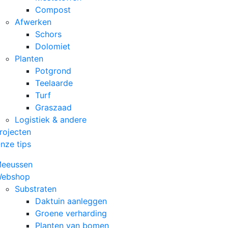
Compost
Afwerken
Schors
Dolomiet
Planten
Potgrond
Teelaarde
Turf
Graszaad
Logistiek & andere
rojecten
nze tips
eeussen
ebshop
Substraten
Daktuin aanleggen
Groene verharding
Planten van bomen