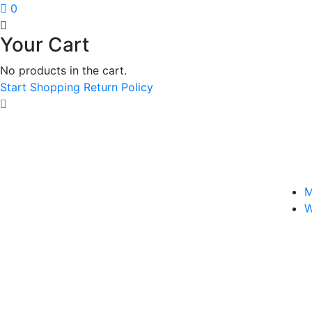
0
Your Cart
No products in the cart.
Start Shopping
Return Policy
Potgrond, substraten, boomschors en garde
M
W