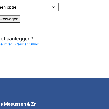
nkelwagen
het aanleggen?
ie over Grasdalvulling
os Meeussen & Zn