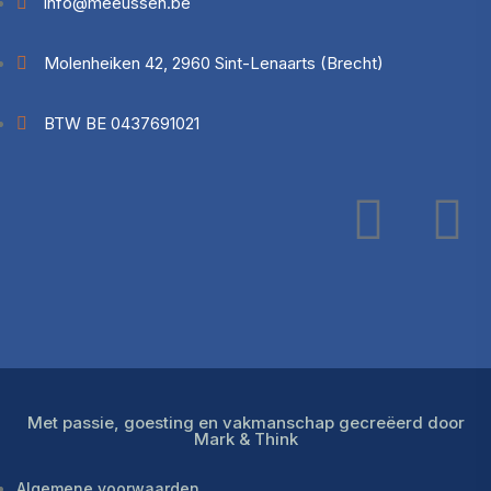
info@meeussen.be
Molenheiken 42, 2960 Sint-Lenaarts (Brecht)
BTW BE 0437691021
Met passie, goesting en vakmanschap gecreëerd door
Mark & Think
Algemene voorwaarden