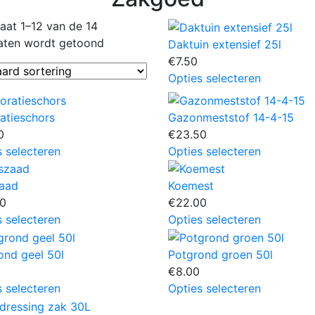
taat 1–12 van de 14
taten wordt getoond
Daktuin extensief 25l
€
7.50
Dit
Opties selecteren
product
heeft
atieschors
Gazonmeststof 14-4-15
meerdere
0
€
23.50
variaties.
Dit
Dit
s selecteren
Opties selecteren
Deze
product
product
optie
heeft
heeft
aad
Koemest
kan
meerdere
meerdere
00
€
22.00
gekozen
variaties.
variaties.
Dit
Dit
s selecteren
Opties selecteren
worden
Deze
Deze
product
product
op
optie
optie
heeft
heeft
ond geel 50l
Potgrond groen 50l
de
kan
kan
meerdere
meerdere
€
8.00
productpa
gekozen
gekozen
variaties.
variaties.
Dit
Dit
s selecteren
Opties selecteren
worden
worden
Deze
Deze
product
product