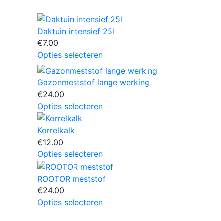
Daktuin intensief 25l
€
7.00
Dit
Opties selecteren
product
heeft
Gazonmeststof lange werking
meerdere
€
24.00
variaties.
Dit
Opties selecteren
Deze
product
optie
heeft
Korrelkalk
kan
meerdere
€
12.00
gekozen
variaties.
Dit
Opties selecteren
worden
Deze
product
op
optie
heeft
ROOTOR meststof
de
kan
meerdere
€
24.00
gina
productpagina
gekozen
variaties.
Dit
Opties selecteren
worden
Deze
product