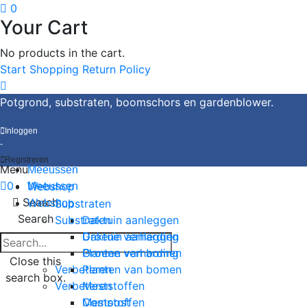
0
Your Cart
No products in the cart.
Start Shopping
Return Policy
Potgrond, substraten, boomschors en gardenblower.
Inloggen
-
Registreren
Menu
Meeussen
0
Meeussen
Webshop
Search
Substraten
Webshop
Search
Substraten
Daktuin aanleggen
Groene verharding
Daktuin aanleggen
Planten van bomen
Groene verharding
Close this
Verbeteren
Planten van bomen
search box.
Verbeteren
Meststoffen
Compost
Meststoffen