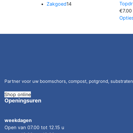
Topdr
14
producten
Zakgoed
14
€
7.00
producten
Optie
Partner voor uw boomschors, compost, potgrond, substraten e
Shop online
Openingsuren
weekdagen
Open van 07.00 tot 12.15 u